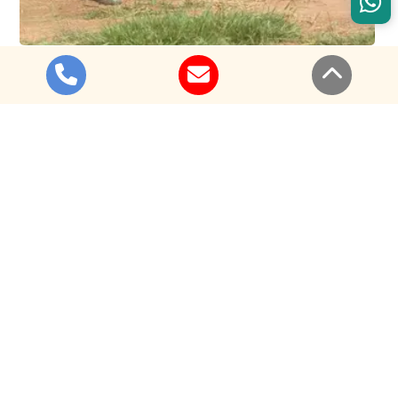
Com ampla experiência no mercado, o Canil Fortes do
Estiva é uma excelente alternativa para quem busca
um lugar especializado na
venda de cães treinados
no Rio de Janeiro
. O Pastor Belga Malinois é uma raça
de cães de trabalho altamente versátil e inteligente,
que pode ser utilizada para diferentes atividades.
Sob a direção do adestrador de cães profissional,
Renan Rocha, o Canil Fortes do Estiva atua com a
venda de cães treinados no Rio de Janeiro
que são
bastante obedientes e leais aos seus donos. Contamos
com um grande conhecimento no mercado de pets,
que nos permite criar e educar cães com muito amor e
respeito.