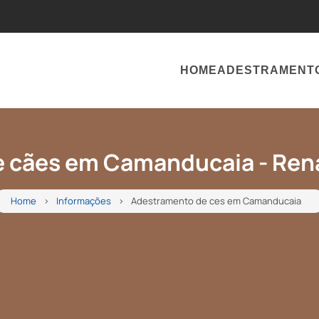
HOME
ADESTRAMENT
 cães em Camanducaia - Re
Home
Informações
Adestramento de ces em Camanducaia