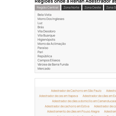
Regiões onde a Renan Adestrador ate
Região Central
Zona Norte
Zona Oeste
Zona S
Bela Vista
Morro Dos Ingleses
Luz
Brás
Vila Deodoro
Vila Buarque
Higienópolis
Morro da Aclimação
Paraíso
Pari
República
Campos Elíseos
Várzea da Barra Funda
Mercado
Adestrador de Cachorro em São Paulo
Adestr
Adestrador de ces em Itapeva
Adestrador de cães em E
Adestrador de cães a domicílio em Camanducaia
Adestrador de cachorro em Estiva
Adestrador de c
Adestramento de cães em Pouso Alegre
Adestram