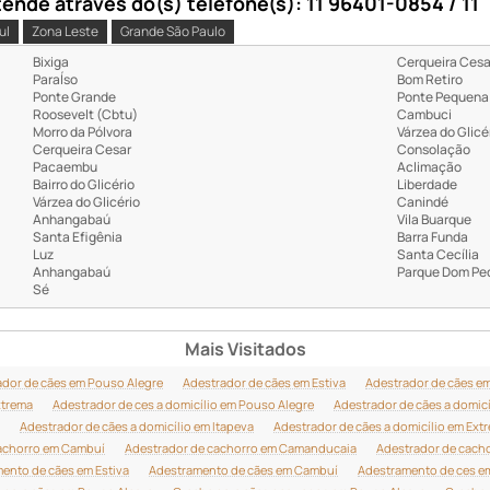
nde através do(s) telefone(s): 11 96401-0854 / 11
ul
Zona Leste
Grande São Paulo
Bixiga
Cerqueira Cesa
ParaÍso
Bom Retiro
Ponte Grande
Ponte Pequena
Roosevelt (Cbtu)
Cambuci
Morro da Pólvora
Várzea do Glicé
Cerqueira Cesar
Consolação
Pacaembu
Aclimação
Bairro do Glicério
Liberdade
Várzea do Glicério
Canindé
Anhangabaú
Vila Buarque
Santa Efigênia
Barra Funda
Luz
Santa Cecília
Anhangabaú
Parque Dom Ped
Sé
Mais Visitados
ador de cães em Pouso Alegre
Adestrador de cães em Estiva
Adestrador de cães e
xtrema
Adestrador de ces a domicílio em Pouso Alegre
Adestrador de cães a domicí
Adestrador de cães a domicílio em Itapeva
Adestrador de cães a domicílio em Ext
achorro em Cambuí
Adestrador de cachorro em Camanducaia
Adestrador de cacho
ento de cães em Estiva
Adestramento de cães em Cambuí
Adestramento de ces 