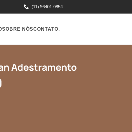
(11) 96401-0854
O
SOBRE NÓS
CONTATO
.
nan Adestramento