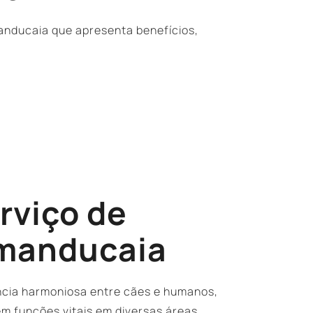
nducaia que apresenta benefícios,
erviço de
amanducaia
ncia harmoniosa entre cães e humanos,
 funções vitais em diversas áreas.