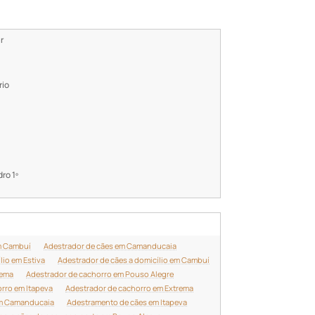
r
rio
ro 1º
m Cambuí
Adestrador de cães em Camanducaia
lio em Estiva
Adestrador de cães a domicílio em Cambuí
rema
Adestrador de cachorro em Pouso Alegre
rro em Itapeva
Adestrador de cachorro em Extrema
em Camanducaia
Adestramento de cães em Itapeva