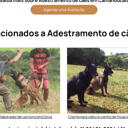
Saiba mais sobre Adestramento de cães em Camanducai
Agenda uma Avaliação
lacionados a Adestramento de 
Adestrador de cachorro em Estiva
Creche para cães no centro de Pouso 