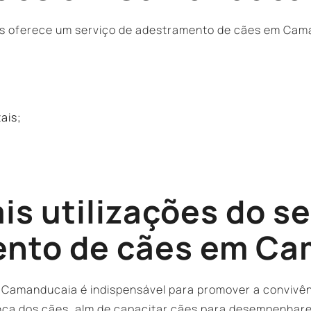
s oferece um serviço de adestramento de cães em Cama
ais;
is utilizações do s
nto de cães em C
 Camanducaia é indispensável para promover a convivê
ça dos cães, alm de capacitar cães para desempenharem