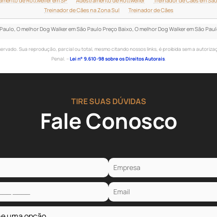
amento de Rottweiler em SP
Adestramento de Rottweiler
Treinador de Cães em São
Treinador de Cães na Zona Sul
Treinador de Cães
 Paulo, O melhor Dog Walker em São Paulo Preço Baixo, O melhor Dog Walker em São Pau
eservado. Sua reprodução, parcial ou total, mesmo citando nossos links, é proibida sem a autorizaç
Penal. –
Lei n° 9.610-98 sobre os Direitos Autorais
.
TIRE SUAS DÚVIDAS
Fale Conosco