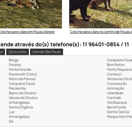
Creche para cães em Pouso Alegre
Creche para cães no centro de Pouso 
nde através do(s) telefone(s): 11 96401-0854 / 11
ul
Zona Leste
Grande São Paulo
Bixiga
Cerqueira Cesa
ParaÍso
Bom Retiro
Ponte Grande
Ponte Pequena
Roosevelt (Cbtu)
Cambuci
Morro da Pólvora
Várzea do Glicé
Cerqueira Cesar
Consolação
Pacaembu
Aclimação
Bairro do Glicério
Liberdade
Várzea do Glicério
Canindé
Anhangabaú
Vila Buarque
Santa Efigênia
Barra Funda
Luz
Santa Cecília
Anhangabaú
Parque Dom Ped
Sé