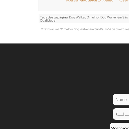
Adestramento de Pastor Alemão
Adestr
Tags desta página:
Dog Walker, O melhor Dog Walker em São
Qualidade
O texto acima "
O melhor Dog Walker em São Paulo
" é de direito r