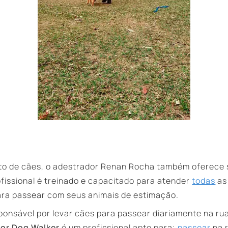
to de cães, o adestrador Renan Rocha também oferece
rofissional é treinado e capacitado para atender
todas
as
ra passear com seus animais de estimação.
ponsável por levar cães para passear diariamente na rua
or Dog Walker
é um profissional apto para;
passear
na 