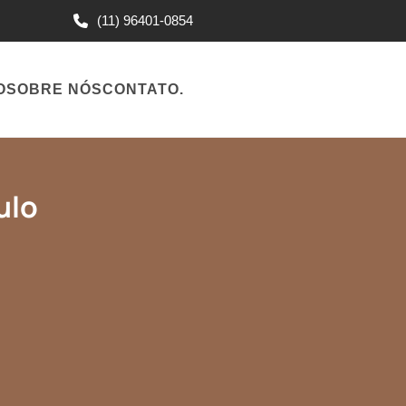
(11) 96401-0854
O
SOBRE NÓS
CONTATO
.
ulo