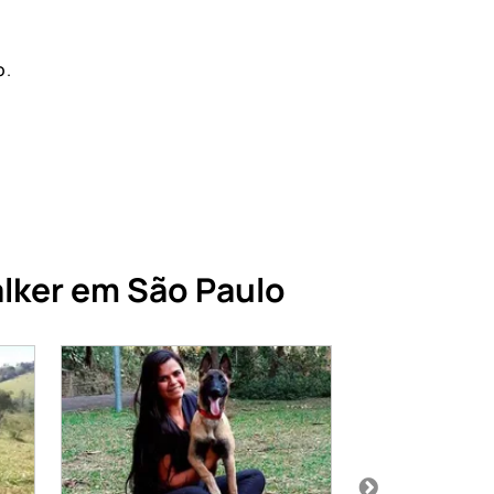
o
.
lker em São Paulo