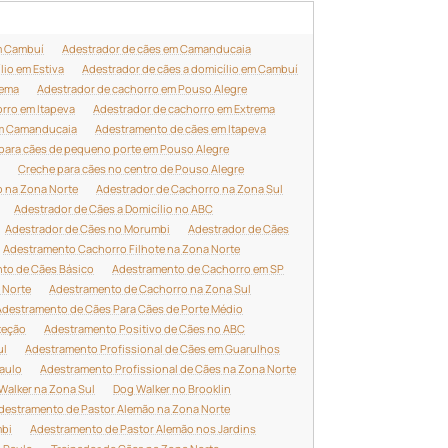
m Cambuí
Adestrador de cães em Camanducaia
lio em Estiva
Adestrador de cães a domicílio em Cambuí
rema
Adestrador de cachorro em Pouso Alegre
rro em Itapeva
Adestrador de cachorro em Extrema
em Camanducaia
Adestramento de cães em Itapeva
para cães de pequeno porte em Pouso Alegre
Creche para cães no centro de Pouso Alegre
o na Zona Norte
Adestrador de Cachorro na Zona Sul
Adestrador de Cães a Domicílio no ABC
Adestrador de Cães no Morumbi
Adestrador de Cães
Adestramento Cachorro Filhote na Zona Norte
to de Cães Básico
Adestramento de Cachorro em SP
 Norte
Adestramento de Cachorro na Zona Sul
Adestramento de Cães Para Cães de Porte Médio
teção
Adestramento Positivo de Cães no ABC
ul
Adestramento Profissional de Cães em Guarulhos
aulo
Adestramento Profissional de Cães na Zona Norte
Walker na Zona Sul
Dog Walker no Brooklin
destramento de Pastor Alemão na Zona Norte
mbi
Adestramento de Pastor Alemão nos Jardins