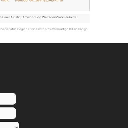
 Paulo
Treinador de Cães na Zona Norte
lo Baixo Custo, O melhor Dog Walker em São Paulo de
ão do autor. Plágio é crime e está previsto no artigo 184 do Código