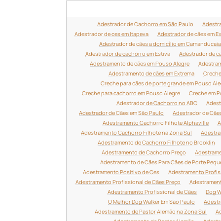
Adestrador de Cachorro em São Paulo
Adestr
Adestrador de ces em Itapeva
Adestrador de cães em E
Adestrador de cães a domicílio em Camanducaia
Adestrador de cachorro em Estiva
Adestrador de c
Adestramento de cães em Pouso Alegre
Adestram
Adestramento de cães em Extrema
Creche
Creche para cães de porte grande em Pouso Ale
Creche para cachorro em Pouso Alegre
Creche em P
Adestrador de Cachorro no ABC
Adest
Adestrador de Cães em São Paulo
Adestrador de Cãe
Adestramento Cachorro Filhote Alphaville
A
Adestramento Cachorro Filhote na Zona Sul
Adestra
Adestramento de Cachorro Filhote no Brooklin
Adestramento de Cachorro Preço
Adestrame
Adestramento de Cães Para Cães de Porte Peq
Adestramento Positivo de Ces
Adestramento Profis
Adestramento Profissional de Cães Preço
Adestrament
Adestramento Profissional de Cães
Dog W
O Melhor Dog Walker Em São Paulo
Adestr
Adestramento de Pastor Alemão na Zona Sul
Ad