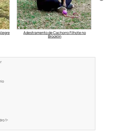
Alegre
Adestramento de Cachorro Filhote no
Adestramento Prof
Brooklin
Bro
r
rio
ro 1º