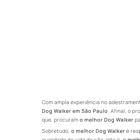
Com ampla experiência no adestramen
Dog Walker em São Paulo
. Afinal, o p
que, procuram
o melhor Dog Walker
pa
Sobretudo,
o melhor Dog Walker
é res
qualidade de vida do cão. Isto é,
o melh