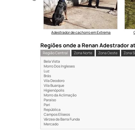
e Pastor Alemão
Adestrador de cachorro em Extrema
Regiões onde a Renan Adestrador ate
Região Central
Zona Norte
Zona Oeste
Zona S
Bela Vista
Morro Dos Ingleses
Luz
Brás
Vila Deodoro
Vila Buarque
Higienópolis
Morro da Aclimação
Paraíso
Pari
República
Campos Elíseos
Várzea da Barra Funda
Mercado