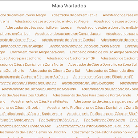
Mais Visitados
ador de cães em Pouso Alegre
Adestrador de cães em Estiva
Adestrador de cães e
xtrema
Adestrador de ces a domicílio em Pouso Alegre
Adestrador de cães a domicí
Adestrador de cães a domicílio em Itapeva
Adestrador de cães a domicílio em Ext
achorro em Cambuí
Adestrador de cachorro em Camanducaia
Adestrador de cacho
ento de cães em Estiva
Adestramento de cães em Cambuí
Adestramento de ces 
 para cães em Pouso Alegre
Creche para cães pequenos em Pouso Alegre
Creche 
gre
Creche em Pouso Alegre para cães
Creche no centro de Pouso Alegre para ces
ouso Alegre para cachorro
Adestrador de Cachorro em SP
Adestrador de Cachorr
rador de Cães a Domicílio na Zona Norte
Adestrador de Cães a Domicílio na Zona Sul
s na Zona Norte
Adestrador de Cães na Zona Sul
Adestrador de Cães no Jardins
destramento Cachorro Filhote em So Paulo
Adestramento Cachorro Filhote em SP
mento Cachorro Filhote nos Jardins
Adestramento de Cães Avançado
Adestramen
Adestramento de Cachorro Filhote no Morumbi
Adestramento de Cachorro na Zona
nto de Cães Para Ces Adultos
Adestramento de Cães Para Cães de Porte Grande
ueno
Adestramento de Cães Para Filhotes
Adestramento de cães para guarda e pro
sional de Cães no Brooklin
Adestramento Profissional de Cães a Domicílio na Zona S
o Profissional de Cães em Santo André
Adestramento Profissional de Cães em São P
alker Em Santo André
Dog Walker Em São Paulo
Dog Walker na Zona Norte
Dog 
amento Cachorro Filhote no Abc
Adestramento de Pastor Alemão em Guarulhos
A
estramento de Pastor Alemão no Brooklin
Adestramento de Pastor Alemão no Moru