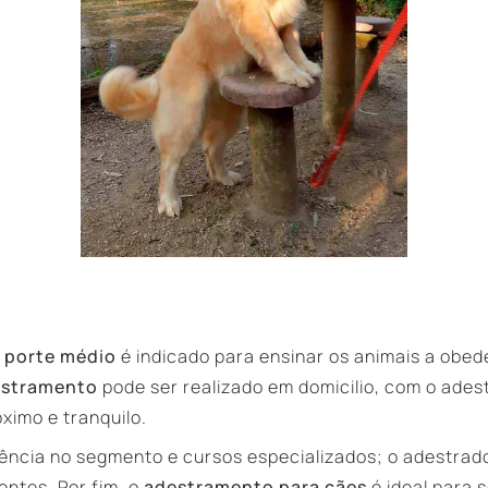
 porte médio
é indicado para ensinar os animais a ob
estramento
pode ser realizado em domicilio, com o adest
ximo e tranquilo.
ência no segmento e cursos especializados; o adestrad
entes. Por fim, o
adestramento para cães
é ideal para 