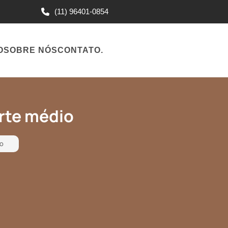
(11) 96401-0854
O
SOBRE NÓS
CONTATO
.
rte médio
o