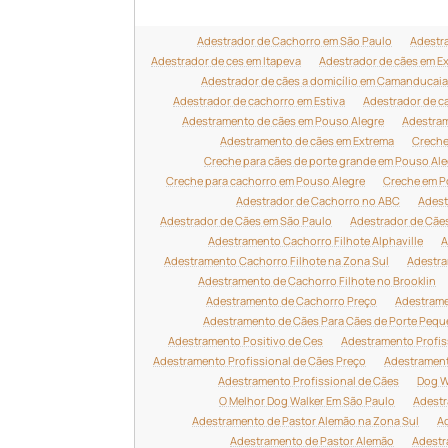
Adestrador de Cachorro em São Paulo
Adestr
Adestrador de ces em Itapeva
Adestrador de cães em E
Adestrador de cães a domicílio em Camanducaia
Adestrador de cachorro em Estiva
Adestrador de c
Adestramento de cães em Pouso Alegre
Adestram
Adestramento de cães em Extrema
Creche
Creche para cães de porte grande em Pouso Ale
Creche para cachorro em Pouso Alegre
Creche em P
Adestrador de Cachorro no ABC
Adest
Adestrador de Cães em São Paulo
Adestrador de Cãe
Adestramento Cachorro Filhote Alphaville
A
Adestramento Cachorro Filhote na Zona Sul
Adestra
Adestramento de Cachorro Filhote no Brooklin
Adestramento de Cachorro Preço
Adestrame
Adestramento de Cães Para Cães de Porte Peq
Adestramento Positivo de Ces
Adestramento Profis
Adestramento Profissional de Cães Preço
Adestrament
Adestramento Profissional de Cães
Dog W
O Melhor Dog Walker Em São Paulo
Adestr
Adestramento de Pastor Alemão na Zona Sul
Ad
Adestramento de Pastor Alemão
Adestr