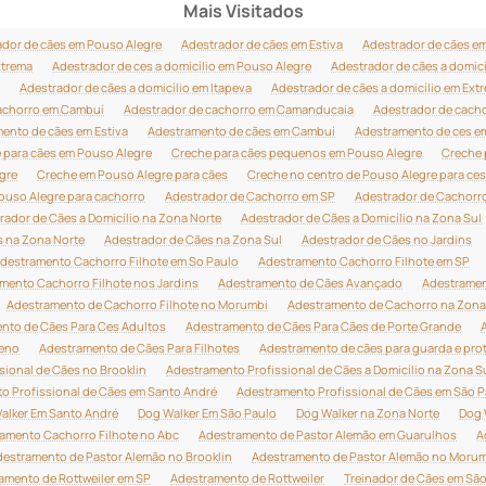
Mais Visitados
ador de cães em Pouso Alegre
Adestrador de cães em Estiva
Adestrador de cães e
xtrema
Adestrador de ces a domicílio em Pouso Alegre
Adestrador de cães a domicí
Adestrador de cães a domicílio em Itapeva
Adestrador de cães a domicílio em Ext
achorro em Cambuí
Adestrador de cachorro em Camanducaia
Adestrador de cacho
ento de cães em Estiva
Adestramento de cães em Cambuí
Adestramento de ces 
 para cães em Pouso Alegre
Creche para cães pequenos em Pouso Alegre
Creche 
gre
Creche em Pouso Alegre para cães
Creche no centro de Pouso Alegre para ces
ouso Alegre para cachorro
Adestrador de Cachorro em SP
Adestrador de Cachorr
rador de Cães a Domicílio na Zona Norte
Adestrador de Cães a Domicílio na Zona Sul
s na Zona Norte
Adestrador de Cães na Zona Sul
Adestrador de Cães no Jardins
destramento Cachorro Filhote em So Paulo
Adestramento Cachorro Filhote em SP
mento Cachorro Filhote nos Jardins
Adestramento de Cães Avançado
Adestramen
Adestramento de Cachorro Filhote no Morumbi
Adestramento de Cachorro na Zona
nto de Cães Para Ces Adultos
Adestramento de Cães Para Cães de Porte Grande
ueno
Adestramento de Cães Para Filhotes
Adestramento de cães para guarda e pro
sional de Cães no Brooklin
Adestramento Profissional de Cães a Domicílio na Zona S
o Profissional de Cães em Santo André
Adestramento Profissional de Cães em São P
alker Em Santo André
Dog Walker Em São Paulo
Dog Walker na Zona Norte
Dog 
amento Cachorro Filhote no Abc
Adestramento de Pastor Alemão em Guarulhos
A
estramento de Pastor Alemão no Brooklin
Adestramento de Pastor Alemão no Moru
amento de Rottweiler em SP
Adestramento de Rottweiler
Treinador de Cães em São