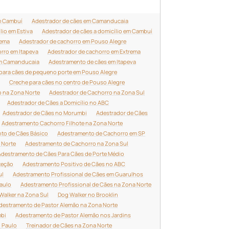
m Cambuí
Adestrador de cães em Camanducaia
lio em Estiva
Adestrador de cães a domicílio em Cambuí
rema
Adestrador de cachorro em Pouso Alegre
rro em Itapeva
Adestrador de cachorro em Extrema
em Camanducaia
Adestramento de cães em Itapeva
para cães de pequeno porte em Pouso Alegre
Creche para cães no centro de Pouso Alegre
o na Zona Norte
Adestrador de Cachorro na Zona Sul
Adestrador de Cães a Domicílio no ABC
Adestrador de Cães no Morumbi
Adestrador de Cães
Adestramento Cachorro Filhote na Zona Norte
to de Cães Básico
Adestramento de Cachorro em SP
 Norte
Adestramento de Cachorro na Zona Sul
Adestramento de Cães Para Cães de Porte Médio
teção
Adestramento Positivo de Cães no ABC
ul
Adestramento Profissional de Cães em Guarulhos
aulo
Adestramento Profissional de Cães na Zona Norte
Walker na Zona Sul
Dog Walker no Brooklin
destramento de Pastor Alemão na Zona Norte
mbi
Adestramento de Pastor Alemão nos Jardins
 Paulo
Treinador de Cães na Zona Norte