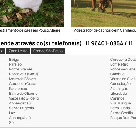
stramento de cães em Pouso Alegre
Adestrador de cachorro em Camand
nde através do(s) telefone(s): 11 96401-0854 / 11
ul
Zona Leste
Grande São Paulo
Bixiga
Cerqueira Cesa
ParaÍso
Bom Retiro
Ponte Grande
Ponte Pequena
Roosevelt (Cbtu)
Cambuci
Morro da Pólvora
Várzea do Glicé
Cerqueira Cesar
Consolação
Pacaembu
Aclimação
Bairro do Glicério
Liberdade
Várzea do Glicério
Canindé
Anhangabaú
Vila Buarque
Santa Efigênia
Barra Funda
Luz
Santa Cecília
Anhangabaú
Parque Dom Ped
Sé