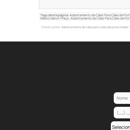
Tags desta página:
Adestramento de Cães Para Cães de Port
Médio Menor Preço, Adestramento de Cães Para Cães de Por
O texto acima "
Adestramento de cães para cães de porte médio
"