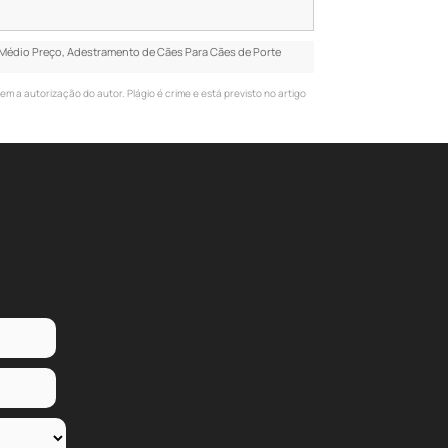
Médio Preço, Adestramento de Cães Para Cães de Porte
sem a autorização do autor. Plágio é crime e está previsto no artigo