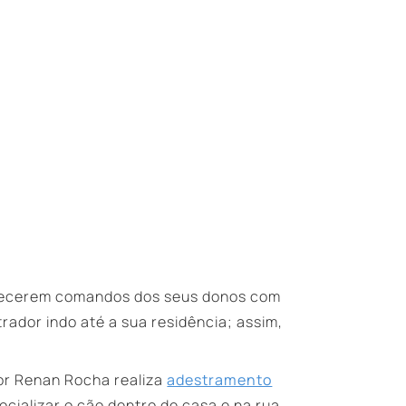
edecerem comandos dos seus donos com
rador indo até a sua residência; assim,
or Renan Rocha realiza
adestramento
socializar o cão dentro de casa e na rua