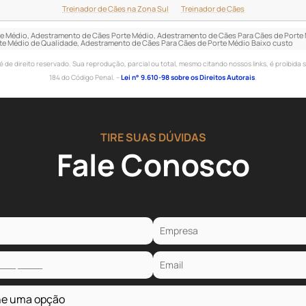
Treinador de Cães na Zona Sul
Treinador de Cães
e Médio, Adestramento de Cães Porte Médio, Adestramento de Cães Para Cães de Porte 
te Médio de Qualidade, Adestramento de Cães Para Cães de Porte Médio Baixo custo
 é de direito reservado. Sua reprodução, parcial ou total, mesmo citando nossos links, é proibida 
184 do Código Penal. –
Lei n° 9.610-98 sobre os Direitos Autorais
.
TIRE SUAS DÚVIDAS
Fale Conosco