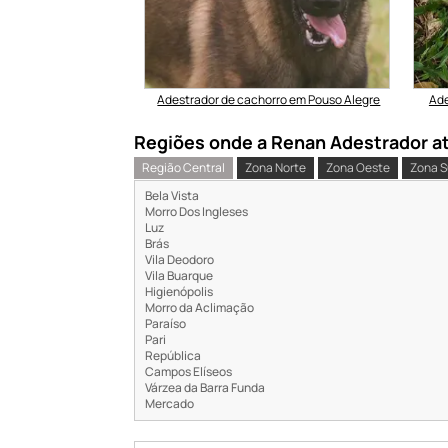
s Para Cães de Porte
Adestrador de cachorro em Pouso Alegre
Ade
nde
Regiões onde a Renan Adestrador ate
Região Central
Zona Norte
Zona Oeste
Zona S
Bela Vista
Morro Dos Ingleses
Luz
Brás
Vila Deodoro
Vila Buarque
Higienópolis
Morro da Aclimação
Paraíso
Pari
República
Campos Elíseos
Várzea da Barra Funda
Mercado